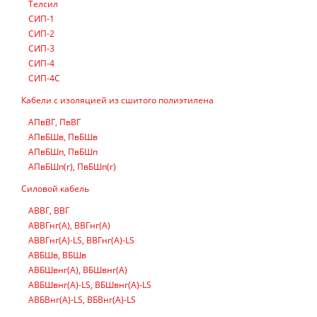
Телсил
СИП-1
СИП-2
СИП-3
СИП-4
СИП-4С
Кабели с изоляцией из сшитого полиэтилена
АПвВГ, ПвВГ
АПвБШв, ПвБШв
АПвБШп, ПвБШп
АПвБШп(г), ПвБШп(г)
Силовой кабель
АВВГ, ВВГ
АВВГнг(А), ВВГнг(А)
АВВГнг(А)-LS, ВВГнг(А)-LS
АВБШв, ВБШв
АВБШвнг(А), ВБШвнг(А)
АВБШвнг(А)-LS, ВБШвнг(А)-LS
АВБВнг(А)-LS, ВБВнг(А)-LS