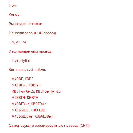
Нож
Копер
Рычаг для натяжки
Неизолированный провод
А, АС, М
Изолированный провод
ПуВ, ПуВВ
Контрольный кабель
АКВВГ, КВВГ
АКВВГнг, КВВГнг
КВВГнг(А)-LS, КВВГЭнг(А)-LS
АКВВГЭ, КВВГЭ
АКВВГЭнг, КВВГЭнг
АКВБбШВ, КВБбШВ
АКВБбШВнг, КВБбШВнг
Самонесущие изолированные провода (СИП)