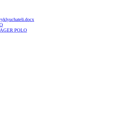
vyklyuchateli.docx
O
AGER POLO