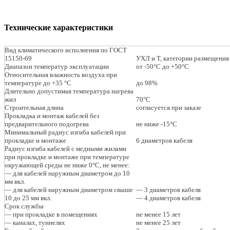
Технические характеристики
Вид климатического исполнения по ГОСТ
15150-69
УХЛ и Т, категории размещения
Диапазон температур эксплуатации
от -50°С до +50°С
Относительная влажность воздуха при
температуре до +35 °С
до 98%
Длительно допустимая температура нагрева
жил
70°С
Строительная длина
согласуется при заказе
Прокладка и монтаж кабелей без
предварительного подогрева
не ниже -15°С
Минимальный радиус изгиба кабелей при
прокладке и монтаже
6 диаметров кабеля
Радиус изгиба кабелей с медными жилами
при прокладке и монтаже при температуре
окружающей среды не ниже 0°С, не менее:
— для кабелей наружным диаметром до 10
мм вкл.
— для кабелей наружным диаметром свыше
— 3 диаметров кабеля
10 до 25 мм вкл.
— 4 диаметров кабеля
Срок службы
— при прокладке в помещениях
не менее 15 лет
— каналах, туннелях
не менее 25 лет