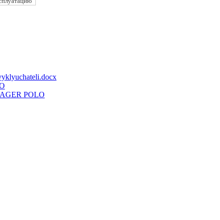
эксплуатацию
vyklyuchateli.docx
O
AGER POLO