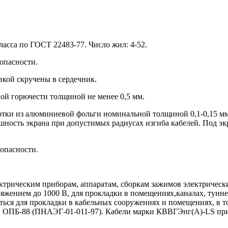
ласса по ГОСТ 22483-77. Число жил: 4-52.
опасности.
кой скручены в сердечник.
й горючести толщиной не менее 0,5 мм.
отки из алюминиевой фольги номинальной толщиной 0,1-0,15 м
ность экрана при допустимых радиусах изгиба кабелей. Под э
опасности.
ктрическим приборам, аппаратам, сборкам зажимов электричес
яжением до 1000 В, для прокладки в помещениях,каналах, тунне
ться для прокладки в кабельных сооружениях и помещениях, в т
ии ОПБ-88 (ПНАЭГ-01-011-97). Кабели марки КВВГЭнг(А)-LS пр