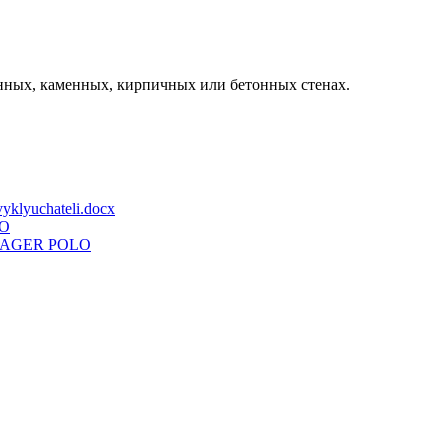
янных, каменных, кирпичных или бетонных стенах.
vyklyuchateli.docx
O
AGER POLO