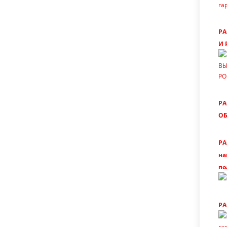
rap
Р
И 
ВЫ
PO
Р
О
Р
на
по
РА
ra