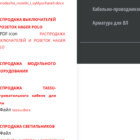
rodazha_rozetki_i_vyklyuchateli.docx
Кабельно-проводнико
АСПРОДАЖА ВЫКЛЮЧАТЕЛЕЙ
Арматура для ВЛ
РОЗЕТОК HAGER POLO
РАСПРОДАЖА
КЛЮЧАТЕЛЕЙ И РОЗЕТОК HAGER
LO
АСПРОДАЖА МОДУЛЬНОГО
БОРУДОВАНИЯ
АСПРОДАЖА TASSU-
гревательного кабеля для
ла
tassu.docx
СПРОДАЖА СВЕТИЛЬНИКОВ
sprodazha_svetilnikov_i_komplektuyus