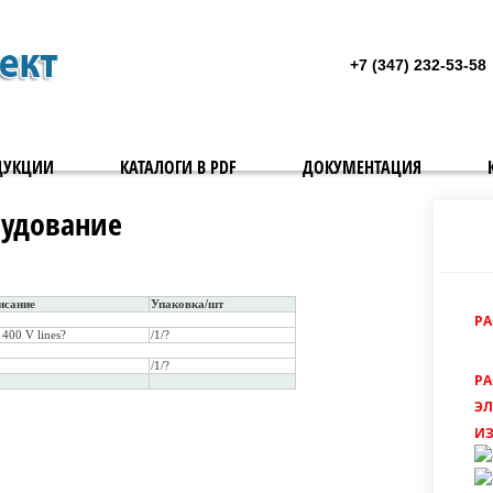
+7 (347) 232-53-58
ДУКЦИИ
КАТАЛОГИ В PDF
ДОКУМЕНТАЦИЯ
рудование
исание
Упаковка/шт
Р
 400 V lines?
/1/?
/1/?
Р
Э
И