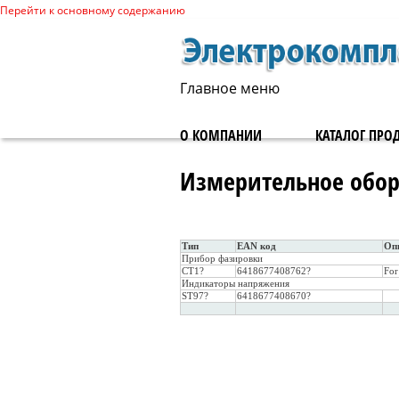
Перейти к основному содержанию
Главное меню
О КОМПАНИИ
КАТАЛОГ ПРО
Измерительное обо
Тип
EAN код
Оп
Прибор фазировки
CT1?
6418677408762?
For
Индикаторы напряжения
ST97?
6418677408670?