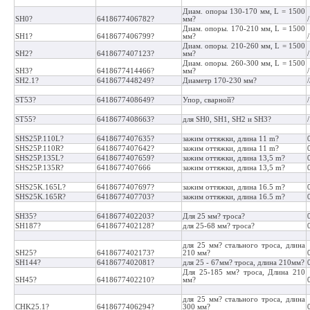
Диам. опоры 130-170 мм, L = 1500
SH0?
6418677406782?
мм?
Диам. опоры. 170-210 мм, L = 1500
SH1?
6418677406799?
мм?
Диам. опоры. 210-260 мм, L = 1500
SH2?
6418677407123?
мм?
Диам. опоры. 260-300 мм, L = 1500
SH3?
6418677414466?
мм?
SH2.1?
6418677448249?
Диаметр 170-230 мм?
/
ST53?
6418677408649?
Упор, сварной?
ST55?
6418677408663?
для SH0, SH1, SH2 и SH3?
SHS25P.110L?
6418677407635?
зажим оттяжки, длина 11 m?
SHS25P.110R?
6418677407642?
зажим оттяжки, длина 11 m?
SHS25P.135L?
6418677407659?
зажим оттяжки, длина 13,5 m?
SHS25P.135R?
6418677407666
зажим оттяжки, длина 13,5 m?
SHS25K.165L?
6418677407697?
зажим оттяжки, длина 16.5 m?
SHS25K.165R?
6418677407703?
зажим оттяжки, длина 16.5 m?
SH35?
6418677402203?
Для 25 мм? троса?
SH187?
6418677402128?
для 25-68 мм? троса?
для 25 мм? стального троса, длина
SH25?
6418677402173?
210 мм?
SH144?
6418677402081?
для 25 - 67мм? троса, длина 210мм?
Для 25-185 мм? троса, Длина 210
SH45?
6418677402210?
мм?
для 25 мм? стального троса, длина
CHK25.1?
6418677406294?
300 мм?