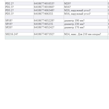
PD2.2?
6418677401053?
M20?
PD2.3?
6418677401060?
M16?
PD3.2?
6418677406348?
M20, наружный угол?
PD3.3?
6418677406355
M16, наружный угол?
SP18?
6418677405228?
диаметр 190 мм?
SP19?
6418677405235
диаметр 230 мм?
SP20?
6418677405242?
диаметр 170 мм?
SH216.24?
6418677407192?
M24, макс. Для 210 мм опоры?