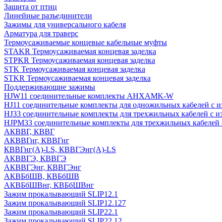
Защита от птиц
Линейные разъединители
Зажимы для универсального кабеля
Арматура для траверс
Термоусаживаемые концевые кабельные муфты
STAKR Термоусаживаемая концевая заделка
STPKR Термоусаживаемая концевая заделка
STK Термоусаживаемая концевая заделка
STKR Термоусаживаемая концевая заделка
Поддерживающие зажимы
HJW11 соединительные комплекты AHXAMK-W
HJ11 соединительные комплекты для одножильных кабелей с и
HJ33 соединительные комплекты для трехжильных кабелей с и
HJPM33 соединительные комплекты для трехжильных кабелей с
АКВВГ, КВВГ
АКВВГнг, КВВГнг
КВВГнг(А)-LS, КВВГЭнг(А)-LS
АКВВГЭ, КВВГЭ
АКВВГЭнг, КВВГЭнг
АКВБбШВ, КВБбШВ
АКВБбШВнг, КВБбШВнг
Зажим прокалывающий SLIP12.1
Зажим прокалывающий SLIP12.127
Зажим прокалывающий SLIP22.1
Зажим прокалывающий SLIP22.12