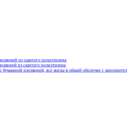
золяцией из сшитого полиэтилена
золяцией из сшитого полиэтилена
 бумажной изоляцией, все жилы в общей оболочке с заполните