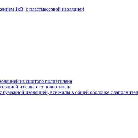
ением 1кВ, с пластмассовой изоляцией
золяцией из сшитого полиэтилена
золяцией из сшитого полиэтилена
 бумажной изоляцией, все жилы в общей оболочке с заполните