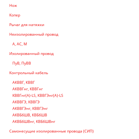
Нож
Копер
Рычаг для натяжки
Неизолированный провод
А, АС, М
Изолированный провод
ПуВ, ПуВВ
Контрольный кабель
АКВВГ, КВВГ
АКВВГнг, КВВГнг
КВВГнг(А)-LS, КВВГЭнг(А)-LS
АКВВГЭ, КВВГЭ
АКВВГЭнг, КВВГЭнг
АКВБбШВ, КВБбШВ
АКВБбШВнг, КВБбШВнг
Самонесущие изолированные провода (СИП)