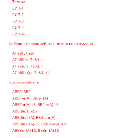
Телсил
СИП-1
СИП-2
СИП-3
СИП-4
СИП-4С
Кабели с изоляцией из сшитого полиэтилена
АПвВГ, ПвВГ
АПвБШв, ПвБШв
АПвБШп, ПвБШп
АПвБШп(г), ПвБШп(г)
Силовой кабель
АВВГ, ВВГ
АВВГнг(А), ВВГнг(А)
АВВГнг(А)-LS, ВВГнг(А)-LS
АВБШв, ВБШв
АВБШвнг(А), ВБШвнг(А)
АВБШвнг(А)-LS, ВБШвнг(А)-LS
АВБВнг(А)-LS, ВБВнг(А)-LS